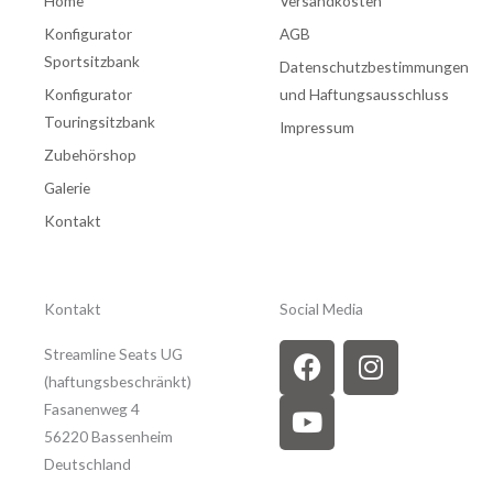
Home
Versandkosten
Konfigurator
AGB
Sportsitzbank
Datenschutzbestimmungen
Konfigurator
und Haftungsausschluss
Touringsitzbank
Impressum
Zubehörshop
Galerie
Kontakt
Kontakt
Social Media
F
Y
I
Streamline Seats UG
a
o
n
(haftungsbeschränkt)
c
u
s
Fasanenweg 4
e
t
t
56220 Bassenheim
b
u
a
Deutschland
o
b
g