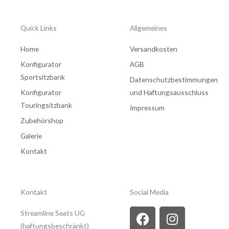
Quick Links
Allgemeines
Home
Versandkosten
Konfigurator
AGB
Sportsitzbank
Datenschutzbestimmungen
Konfigurator
und Haftungsausschluss
Touringsitzbank
Impressum
Zubehörshop
Galerie
Kontakt
Kontakt
Social Media
F
Y
I
Streamline Seats UG
a
o
n
(haftungsbeschränkt)