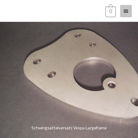
Zum
Haup
0
Inhalt
springen
Schwingsattelversatz Vespa Largeframe