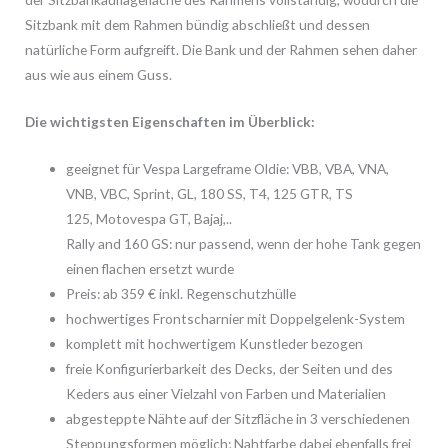
Sitzbank mit dem Rahmen bündig abschließt und dessen
natürliche Form aufgreift. Die Bank und der Rahmen sehen daher
aus wie aus einem Guss.
Die wichtigsten Eigenschaften im Überblick:
geeignet für Vespa Largeframe Oldie: VBB, VBA, VNA,
VNB, VBC, Sprint, GL, 180 SS, T4, 125 GTR, TS
125, Motovespa GT, Bajaj,..
Rally and 160 GS: nur passend, wenn der hohe Tank gegen
einen flachen ersetzt wurde
Preis: ab 359 € inkl. Regenschutzhülle
hochwertiges Frontscharnier mit Doppelgelenk-System
komplett mit hochwertigem Kunstleder bezogen
freie Konfigurierbarkeit des Decks, der Seiten und des
Keders aus einer Vielzahl von Farben und Materialien
abgesteppte Nähte auf der Sitzfläche in 3 verschiedenen
Steppungsformen möglich; Nahtfarbe dabei ebenfalls frei