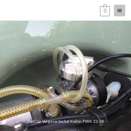
Zum
Haup
0
Inhalt
springen
FlatCap Vergaserdeckel Keihin PWK 33-38