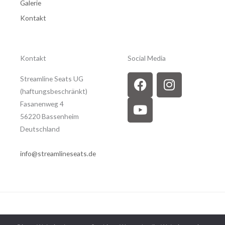
Galerie
Kontakt
Kontakt
Social Media
F
Y
I
Streamline Seats UG
a
o
n
(haftungsbeschränkt)
c
u
s
Fasanenweg 4
e
t
t
56220 Bassenheim
b
u
a
Deutschland
o
b
g
o
e
r
info@streamlineseats.de
k
a
m
Copyright © 2026 Streamline Seats