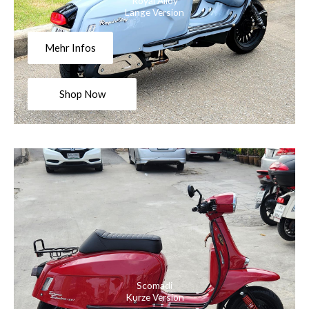
Royal Alloy
Lange Version
Mehr Infos
Shop Now
Scomadi
Kurze Version