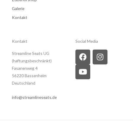
Galerie
Kontakt
Kontakt
Social Media
F
Y
I
Streamline Seats UG
a
o
n
(haftungsbeschränkt)
c
u
s
Fasanenweg 4
e
t
t
56220 Bassenheim
b
u
a
Deutschland
o
b
g
o
e
r
info@streamlineseats.de
k
a
m