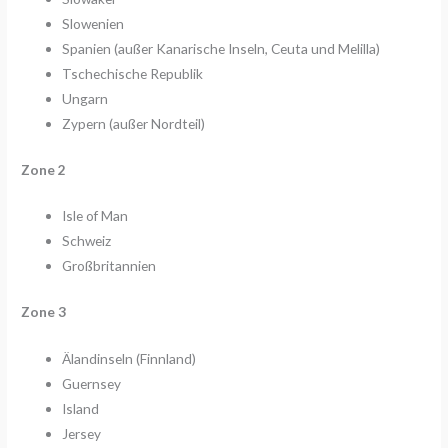
Slowenien
Spanien (außer Kanarische Inseln, Ceuta und Melilla)
Tschechische Republik
Ungarn
Zypern (außer Nordteil)
Zone 2
Isle of Man
Schweiz
Großbritannien
Zone 3
Älandinseln (Finnland)
Guernsey
Island
Jersey